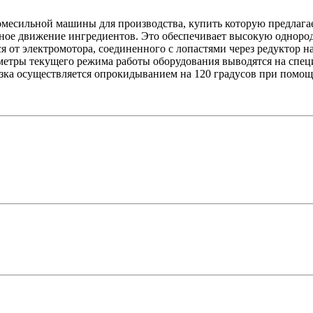
месильной машины для производства, купить которую предлагае
ное движение ингредиентов. Это обеспечивает высокую однородн
 от электромотора, соединенного с лопастями через редуктор н
аметры текущего режима работы оборудования выводятся на спе
зка осуществляется опрокидыванием на 120 градусов при помощ