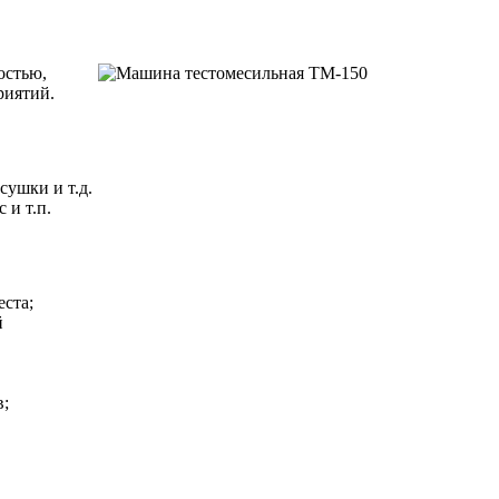
остью,
риятий.
сушки и т.д.
 и т.п.
еста;
й
в;