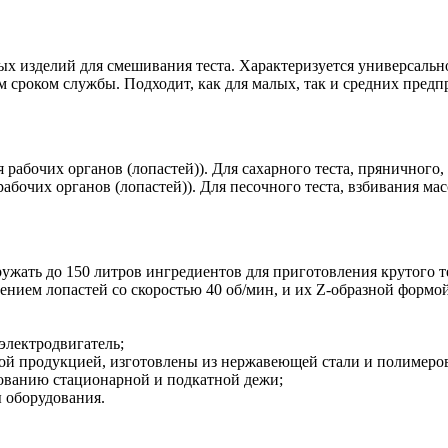
х изделий для смешивания теста. Характеризуется универсальн
сроком службы. Подходит, как для малых, так и средних предп
рабочих органов (лопастей)). Для сахарного теста, пряничного, 
абочих органов (лопастей)). Для песочного теста, взбивания масс
ружать до 150 литров ингредиентов для приготовления крутого т
ением лопастей со скоростью 40 об/мин, и их Z-образной формо
электродвигатель;
й продукцией, изготовлены из нержавеющей стали и полимеро
зованию стационарной и подкатной дежи;
 оборудования.